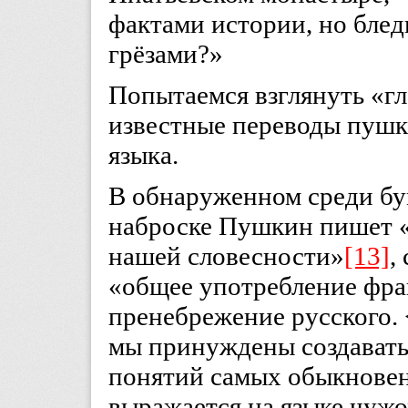
фактами истории, но бле
грёзами?»
Попытаемся взглянуть «г
известные переводы пушк
языка.
В обнаруженном среди бу
наброске Пушкин пишет «
нашей словесности»
[13]
,
«общее употребление фра
пренебрежение русского.
мы принуждены создавать
понятий самых обыкновен
выражается на языке чуж