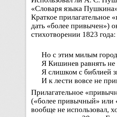
«Словаря языка Пушкина» 
Краткое прилагательное 
дать «более привычен») о
стихотворении 1823 года:
Но с этим милым горо
Я Кишинев равнять не
Я слишком с библией 
И к лести вовсе не пр
Прилагательное «привычн
(«более привычный» или
вообще не использовал, хо