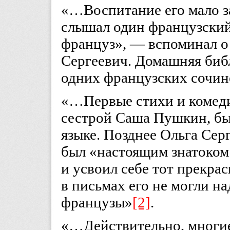
«…Воспитание его мало за
слышал один французский 
француз», — вспоминал о
Сергеевич. Домашняя биб
одних французских сочи
«…Первые стихи и комеди
сестрой Саша Пушкин, бы
языке. Позднее Ольга Сер
был «настоящим знатоком
и усвоил себе тот прекра
в письмах его не могли н
французы»
[2]
.
«…Действительно, многие