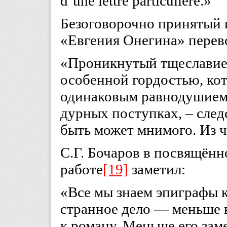
d’une lettre particulière.»
Безоговорочно принятый 
«Евгения Онегина» перево
«Проникнутый тщеславием
особенной гордостью, кот
одинаковым равнодушием в
дурных поступках, – след
быть может мнимого. Из ч
С.Г. Бочаров в посвящён
работе
[19]
заметил:
«Все мы знаем эпиграфы 
странное дело — меньше 
к роману. Меньше его зам