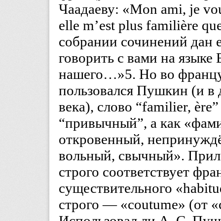
Чаадаеву: «Mon ami, je vous
elle m’est plus familière 
собрании сочинений дан е
говорить с вами на языке
нашего…»5. Но во францу
пользовался Пушкин (и в 
века), слово “familier, ère
“привычный”, а как «фам
откровенный, непринуждё
вольный, свычный». При
строго соответствует фран
существительного «habit
строго — «coutume» (от 
Использовал ли А. С. Пу