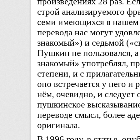
произведениях 28 раз. Ес
строй анализируемого фра
семи имеющихся в нашем
перевода нас могут удовл
знакомый») и седьмой («
Пушкин не пользовался, а
знакомый» употреблял, пр
степени, и с прилагательн
оно встречается у него и 
нём, очевидно, и следует 
пушкинское высказывание
переводе смысл, более ад
оригинала.
В 1996 году, в статье, оп