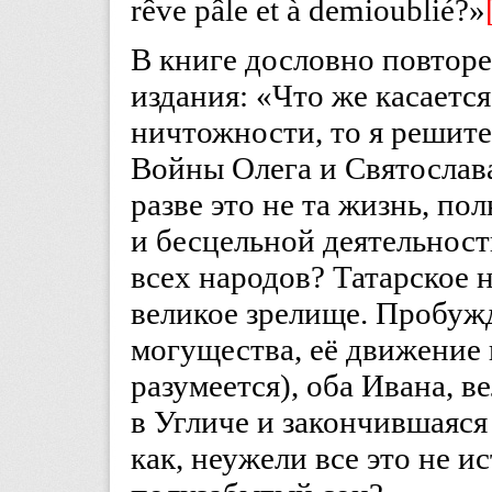
rêve pâle et à demioublié?»
В книге дословно повтор
издания: «Что же касаетс
ничтожности, то я решите
Войны Олега и Святослав
разве это не та жизнь, п
и бесцельной деятельност
всех народов? Татарское 
великое зрелище. Пробужд
могущества, её движение 
разумеется), оба Ивана, 
в Угличе и закончившаяся
как, неужели все это не и