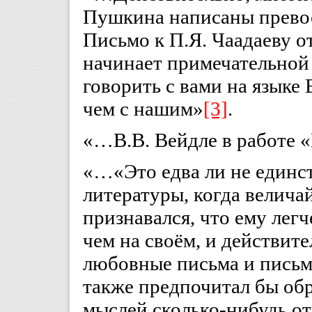
Пушкина написаны прево
Письмо к П.Я. Чаадаеву о
начинает примечательной 
говорить с вами на языке 
чем с нашим»
[3]
.
«…В.В. Вейдле в работе 
«…«Это едва ли не единс
литературы, когда велича
признавался, что ему легч
чем на своём, и действите
любовные письма и письм
также предпочитал бы обр
мыслей сколько-нибудь о