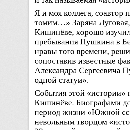
Я и моя коллега, соавто
томим…» Заряна Луговая, 
Кишинёве, хорошо изучила
пребывания Пушкина в Бе
нравы того времени, реши
сопоставив известные фак
Александра Сергеевича П
одной статуи».
События этой «истории» 
Кишинёве. Биографами до
период жизни «Южной сс
невольным творцом «исто