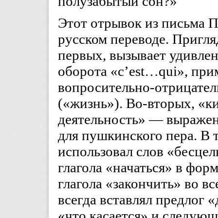
полузабытый сон?»
Этот отрывок из письма 
русском переводе. Пригля
первых, вызывает удивле
оборота «c’est…qui», пр
вопросительно-отрицатель
(«жизнь»). Во-вторых, «к
деятельность» — выражен
для пушкинского пера. В 
использовал слов «бесцел
глагола «начаться» в фор
глагола «закончить» во в
всегда вставлял предлог 
«что касается» и следую