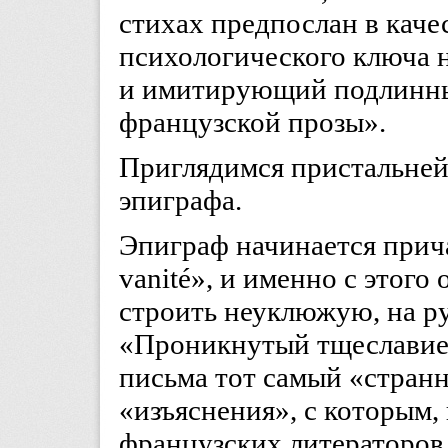
стихах предпослан в каче
психологического ключа 
и имитирующий подлинны
французской прозы».
Приглядимся пристальней
эпиграфа.
Эпиграф начинается прича
vanité», и именно с этого
строить неуклюжую, на ру
«Проникнутый тщеславием,
письма тот самый «странн
«изъяснения», с которым,
французских литераторов