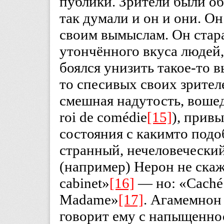
публики. Зрители были об
так думали и он и они. Он
своим вымыслам. Он стар
утончённого вкуса людей
боялся унизить такое-то в
то спесивых своих зрител
смешная надутость, вошед
roi de comédie
[15]
), прив
состояния с какимто подо
странный, нечеловеческий
(например) Нерон не скаже
cabinet»
[16]
— но: «Caché p
Madame»
[17]
. Агамемнон 
говорит ему с напыщенно