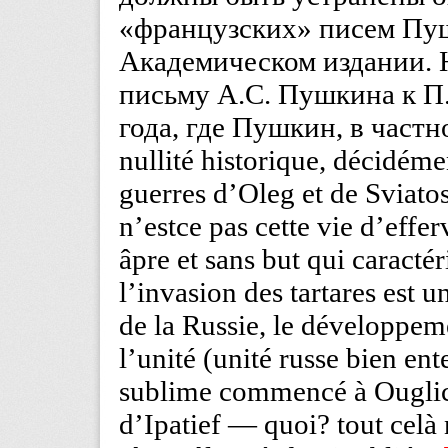
«французских» писем Пу
Академическом издании. Н
письму А.С. Пушкина к П.
года, где Пушкин, в частн
nullité historique, décidémen
guerres d’Oleg et de Sviato
n’estce pas cette vie d’effe
âpre et sans but qui caractér
l’invasion des tartares est un
de la Russie, le développem
l’unité (unité russe bien en
sublime commencé à Ouglic
d’Ipatief — quoi? tout celà n