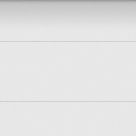
ontrollers/components/pagination.php
on line
175
/libs/model/connection_manager.php
on line
84