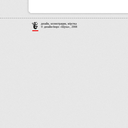
дизайн, иллюстрации, вёрстка
© дизайн-бюро «Щука», 2008