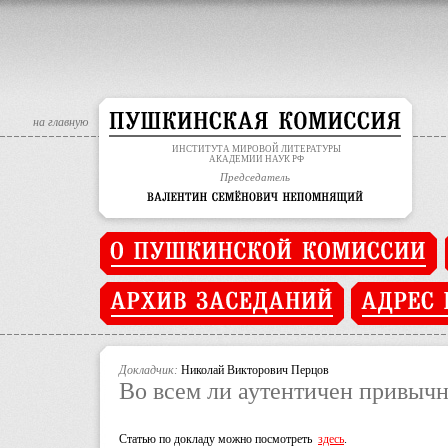
Deprecated
: Assigning the return value of new by reference is deprec
Deprecated
: Assigning the return value of new by reference is deprec
на главную
ИНСТИТУТА МИРОВОЙ ЛИТЕРАТУРЫ
АКАДЕМИИ НАУК РФ
Председатель
Докладчик:
Николай Викторович Перцов
Во всем ли аутентичен привычн
Статью по докладу можно посмотреть
здесь
.