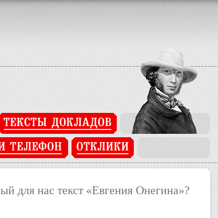
ated in
/home/users/j/j93269742/domains/pushkinopen.imli.ru/app/c
ated in
/home/users/j/j93269742/domains/pushkinopen.imli.ru/cake
ый для нас текст «Евгения Онегина»?