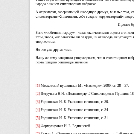
народа в нашем стихотворном наброске.
А от ремарки, завершающей «народную драму», мысль о том, что
стихотворение «Я памятник себе воздвиг нерукотворный», подв
И долго б
Быть «любезным народу» – такая окончательная оценка его поэ
этом, творя, «не зависеть» ни от царя, ни от народа, не угождать
творчеством.
Но это уже другая тема.
Нашу же тему завершим утверждением, что в стихотворном наб
поэта придано решающее значение.
[1]
Московский пушкинист, М.: «Наследие», 2000, сс. 28 – 37.
[2]
Петрунина Н.Н. «Полководец» // Стихотворения Пушкина 1820 
[3]
Роднянская И. Б. Указанное сочинение, с. 30.
[4]
Роднянская И. Б. Указанное сочинение, с. 34.
[5]
Роднянская И. Б. Указанное сочинение, с. 31.
[6]
Формулировка И. Б. Роднянской.
[7]
Белый А. «Понятна мне времен превратность…» // «Вопросы л