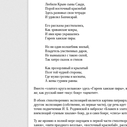
Любили Крым сыны Саади,
Порой восточный краснобай
Здесь развивал свои тетради
И удивлял Бахчисарай.
Его рассказы расстилались,
Как эриванские ковры,
И ими ярко украшались
Гиреев ханские пиры.
Но ни один волшебник милый,
Владетель умственных даров,
Не вымышлял с такою силой,
Так хитро сказок и стихов
Как прозорливый и крылатый
Поэт той чудной стороны,
Где мужи грозны и косматы,
А жены гуриям равны.
Вместо «златого круга вельмож» здесь «Гиреев ханские пиры», в
же, как русский пиит «вкус бояр» «щекотит».
В обоих стихотворениях экспозицией является картина патриарха
другом экспозицию (собственно, их первые части), где речь иде
точно подмеченная И. Б. Роднянской в наброске «Блажен в зла
внемлющий «умным хвалам» бояр, да и сами бояре, «спесь» кото
Ту же иронию в полной мере ощущаем в первой части стихотвор
ханов», «нити праздного веселья», «восточный краснобай», расс