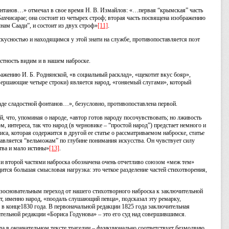
онтанов…» отмечал в свое время Н. В. Измайлов: «…первая “крымская” часть
хчисарае; она состоит из четырех строф; вторая часть посвящена изображению
нам Саади”, и состоит из двух строф»
[11]
.
кусностью и находящимся у этой знати на службе, противопоставляется поэт
стность видим и в нашем наброске.
ражению И. Б. Роднянской, «в социальный расклад», «щекотит вкус бояр»,
завершающие четыре строки) является народ, «гоняемый слугами», который
ладе сладостной фонтанов…», безусловно, противопоставлена первой.
, что, упоминая о народе, «автор готов народу посочувствовать; но лживость
м, интереса, так что народ (в черновике – “простой народ”) предстает немного и
зиса, которая содержится в другой ее статье о рассматриваемом наброске, статье
авляется “вельможам” по глубине понимания искусства. Он чувствует силу
ства и мало истины»
[13]
.
 и второй частями наброска обозначена очень отчетливо союзом «меж тем»
ся большая смысловая нагрузка: это четкое разделение частей стихотворения,
езосновательным переход от нашего стихотворного наброска к заключительной
, именно народ, «поодаль слушающий певца», подсказал эту ремарку,
в конце1830 года. В первоначальной редакции 1825 года заключительная
чательной редакции «Бориса Годунова» – это его суд над совершившимся.
а в окончательном тексте трагедии – функционально соответствует безмолвию