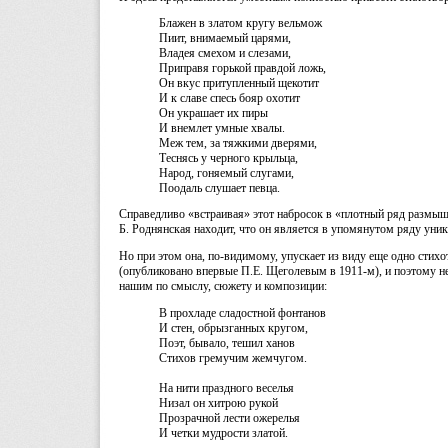
Блажен в златом кругу вельмож
Пиит, внимаемый царями,
Владея смехом и слезами,
Приправя горькой правдой ложь,
Он вкус притупленный щекотит
И к славе спесь бояр охотит
Он украшает их пиры
И внемлет умные хвалы.
Меж тем, за тяжкими дверями,
Теснясь у черного крыльца,
Народ, гоняемый слугами,
Поодаль слушает певца.
Справедливо «встраивая» этот набросок в «плотный ряд размыш
Б. Роднянская находит, что он является в упомянутом ряду уни
Но при этом она, по-видимому, упускает из виду еще одно стих
(опубликовано впервые П.Е. Щеголевым в 1911-м), и поэтому не
нашим по смыслу, сюжету и композиции:
В прохладе сладостной фонтанов
И стен, обрызганных кругом,
Поэт, бывало, тешил ханов
Стихов гремучим жемчугом.
На нити праздного веселья
Низал он хитрою рукой
Прозрачной лести ожерелья
И четки мудрости златой.