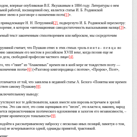
одом, впервые опубликован В.Е. Якушкиным в 1884 году. Литературы о нем
ьной работой, посвященной ему, является статья И. Б. Роднянской
ое звено в разговоре о назначении поэта
[1]
».
о принадлежащее Н. Н. Петруниной
[2]
, подвергнуто И. Б. Роднянской пересмотру:
отворение, в котором «интонационная самодостаточность высказывания налицо
[3]
».
ваемый текст законченным стихотворением или наброском, мы сосредоточим
униной считает, что Пушкин отнес в этих стихах «роль п и и т а - п е в ц а во
но зависимым его местом в российском ХVIII веке, когда поэзия еще не
о дела, свободной профессии частного лица»
[4]
.
, что «“пиит” из “блаженных” времен ни в коей мере не тождествен поэту —
назначения поэта»
[6]
(«Разговор книгопродавца с поэтом», «Пророк», Поэт»,
личается от той, что заявлена в недавней статье А. Белого «Понятна мне времен
дествен самому Пушкину
[8]
.
 заключительному выводу:
утствуют все те действователи, каких вместе или порознь встречаем в зрелой
тва. Это сам поэт, это сонм оценщиков его “песен”, это власти и, наконец, народ
яется первоисточником поэтического вдохновения и залогом его независимости, –
картине ироническую тональность»
[9]
.
 подойти к рассматриваемому наброску с несколько иных позиций, памятуя о том,
роза) не исчерпываются одной, однажды принятой, трактовкой.
ение: