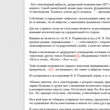
Этот стихотворный набросок, датируемый пушкинистами 1827 г
немного. Самой значительной, можно даже сказать, фундаментал
«Стихотворение “Блажен в златом кругу вельмож…” – пропущенн
Собственно, и определение «набросок», использованное нами, н
по ее мнению, это не набросок, а законченное пушкинское стих
Для нас в данном случае не столь важно является ли рассматри
внимание исключительно на содержательной его стороне.
Важным же является то, что И. Б. Роднянская вслед за Н. Н. Петр
времена дальние, патриархальные <…>, сопоставимую с откровен
эмансипировалась от государственной службы в качестве личног
Важно и вытекающее из предыдущего утверждения осознание того
«персонажу других стихов Пушкина»
[5]
, объединяемых темой «
«Поэт и толпа», «Поэту», «Эхо» и т.д.).
Этим позиция пушкинистов старшего поколения принципиально от
превратность…»
[7]
, посчитавшего, что «пиит» в наброске тож
Но возвратимся к исследованию И. Б. Роднянской, вернее, к ее
«Можно заметить, что в стихотворении, о котором говорим, прис
лирике Пушкина, в группе пьес о назначении поэтического творчес
в расширительном смысле слова. Отсутствует лишь Тот, Кто явл
Бог. Это зияющее отсутствие, собственно, и обеспечивает всей 
Ни в коей мере не собираясь оспаривать этот вывод, предлагаем
что пушкинские тексты многозначны и многие его стихи (да и п
И здесь представляется уместным полностью привести стихотвор