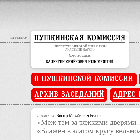
Deprecated
: Assigning the return value of new by reference is deprec
Deprecated
: Assigning the return value of new by reference is deprec
на главную
ИНСТИТУТА МИРОВОЙ ЛИТЕРАТУРЫ
АКАДЕМИИ НАУК РФ
Председатель
Докладчик:
Виктор Михайлович Есипов
«Меж тем за тяжкими дверями..
«Блажен в златом кругу вельмож