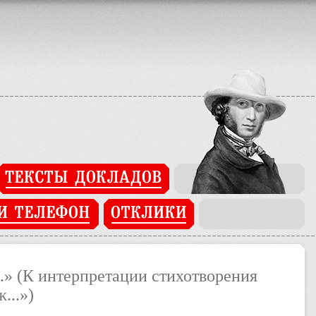
ated in
/home/users/j/j93269742/domains/pushkinopen.imli.ru/app/c
ated in
/home/users/j/j93269742/domains/pushkinopen.imli.ru/cake
.» (К интерпретации стихотворения
...»)