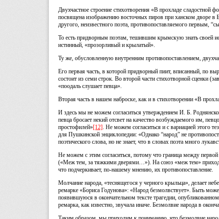
Двухчастное строение стихотворения «В прохладе сладостной ф
посвящена изображению восточных пиров при ханском дворе в Ба
другого, неизвестного поэта, противопоставляемого первым,
“сы
То есть придворным поэтам, тешившим крымскую знать своей ис
истинный, «прозорливый и крылатый».
Ту же, обусловленную внутренним противопоставлением, двухча
Его первая часть, в которой придворный пиит, вписанный, по вы
состоит из семи строк. Во второй части стихотворной сценки (
«поодаль слушает певца».
Вторая часть в нашем наброске, как и в стихотворении «В прох
И здесь мы не можем согласиться утверждением И. Б. Роднянской
певца бросает некий отсвет на качество возбуждаемого им, певцо
простофилей»
[12]
. Не можем согласиться и с вариацией этого те
для Пушкинской энциклопедии: «Однако “народ” не противопост
поэтического слова, но не знает, что в словах поэта много лукав
Не можем с этим согласиться, потому что граница между первой
(«Меж тем, за тяжкими дверями…»). На союз «меж тем» приходит
что подчеркивает, по-нашему мнению, их противопоставление.
Молчание народа, «теснящегося у черного крыльца», делает неб
ремарке «Бориса Годунова»: «Народ безмолвствует». Быть может
появившуюся в окончательном тексте трагедии, опубликованном 
ремарка, как известно, звучала иначе. Безмолвие народа в окон
Таким образом, мы приходим к пониманию, что безмолвие народ