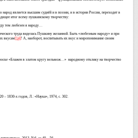
 народ является высшим судиёй и в поэзии, и в истории России, переходит в
одящее итог всему пушкинскому творчеству:
уду тем любезен я народу…
тического труда виделась Пушкину желанной. Быть «любезным народу» и при
 их вкусам
[14]
! А, наоборот, воспитывать их вкус и миропонимание своим
роске «Блажен в златом кругу вельмож…» народному отклику на творчество
– 1830-х годов, Л.: «Наука», 1974, с. 302.
итературы», 2013, №6, сс.40 – 56.