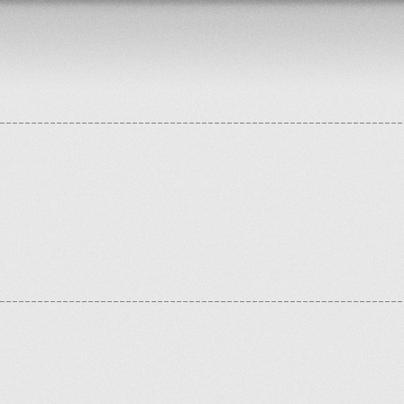
ontrollers/components/pagination.php
on line
175
/libs/model/connection_manager.php
on line
84