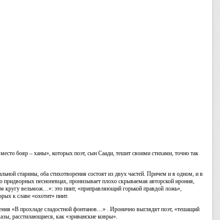
место бояр – ханы», которых поэт, сын Саади, тешит своими стихами, точно так
льной старины, оба стихотворения состоят из двух частей. Причем и в одном, и в
т о придворных песнопевцах, пронизывает плохо скрываемая авторской ирония,
том кругу вельмож…»: это пиит, «приправляющий горькой правдой ложь»,
рых к славе «охотит» пиит.
ения «В прохладе сладостной фонтанов…» . Иронично выглядят поэт, «тешащий
казы, расстилающиеся, как «эриванские ковры».