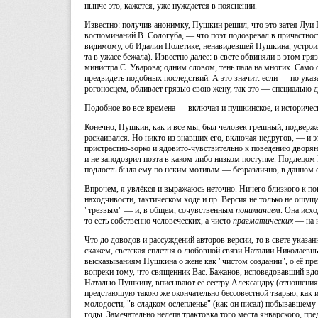
нынче это, кажется, уже нуждается в пояснении.
Известно: получив анонимку, Пушкин решил, что это затея Луи 
воспоминаний В. Сологуба, — что поэт подозревал в причастност
видимому, об Идалии Полетике, ненавидевшей Пушкина, устроив
та в ужасе бежала). Известно далее: в свете обвиняли в этом гря
министра С. Уварова; одним словом, тень пала на многих. Само 
предвидеть подобных последствий. А это значит: если — по ука
рогоносцем, обливает грязью свою жену, так это — специально 
Подобное во все времена — включая и пушкинское, и историчес
Конечно, Пушкин, как и все мы, был человек грешный, подвержен
раскаивался. Но никто из знавших его, включая недругов, — и эт
пристрастно-зорко и ядовито-чувствительно к поведению дворяни
и не заподозрил поэта в каком-либо низком поступке. Подлецом 
подлость была ему по неким мотивам — безразлично, в данном 
Впрочем, я увлёкся и выражаюсь неточно. Ничего близкого к пон
находчивости, тактическом ходе и пр. Версия не только не ощу
"трезвым" — и, в общем, сочувственным
пониманием
. Она исх
то есть собственно человеческих, а чисто
прагматических
— на 
Что до доводов и рассуждений авторов версии, то в свете указанн
скажем, светская сплетня о любовной связи Наталии Николаев
высказываниям Пушкина о жене как "чистом создании", о её прек
вопреки тому, что священник Вас. Бажанов, исповедовавший вдо
Наталью Пушкину, вписывают её сестру Александру (отношения 
предстающую такою же окончательно бессовестной тварью, как и 
молодости, "в сладком ослепленье" (как он писал) побывавшему
годы. Замечательно нелепа трактовка того места январского, пре