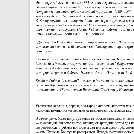
Эта “версия” гуляет с начала XXI века по журналам и газета
Первооткрывателем стал А. Королёв, опубликовавший свой опу
Петракова, соавтора небезызвестной программы “500 дней”.
кому выгодно?”, “видны следы когтей поэта”, “смею предпол
В. Козаровецкий, от которого, “зная моё перо и чутьё на сен
это “что угодно” последовало в “Московском комсомольце” и
точки зрения, материал о Сиднее Рей-ли, но, видимо, я его н
Рейли, главное — “дотянуть”... И “дотянул”.
“Дотянул” и Игорь Кохановский, опубликовавший в “Литератур
использовано всё: и якобы пушкинское “авторство” пресловут
Гончаровой...
“Автор с прямолинейной несгибаемостью упрекает Пушкина, чт
должен был делать, зная, что на него “века и века” будут с
читателя двадцатого века до пошлости, граничащей с прямой 
истории смертельной дуэли Пушкина. Альм. “Лица”, вып. 6, М
Когда подобные “сенсации” являются достоянием узкого круг
усиленно вбрасываются в массовое сознание — дело совершенно
пушкинистики XX сто¬летия Валентину Семёновичу Непомня
Уважаемая редакция, версия, о которой идёт речь, известна мне 
насколько помню, на неё печатно не реагировал: растерялся как-
В самом деле, более полутора веков авторство анонимного паск
— сначала для современников, очевидцев трагедии, потом для ис
современники, и учёные полтораста лет плутали среди трёх сосе
— сам Пушкин. Как тут не растеряться. Правда, растерянность э