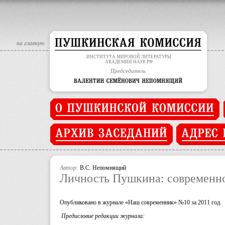
Deprecated
: Assigning the return value of new by reference is deprec
на главную
ИНСТИТУТА МИРОВОЙ ЛИТЕРАТУРЫ
АКАДЕМИИ НАУК РФ
Председатель
Автор:
В.С. Непомнящий
Личность Пушкина: современн
Опубликовано в журнале «Наш современник» №10 за 2011 год.
Предисловие редакции журнала: