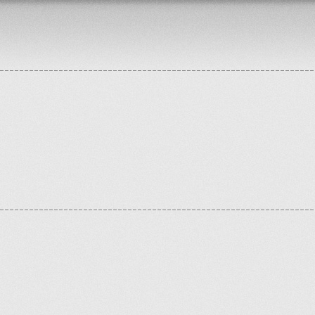
ontrollers/components/pagination.php
on line
175