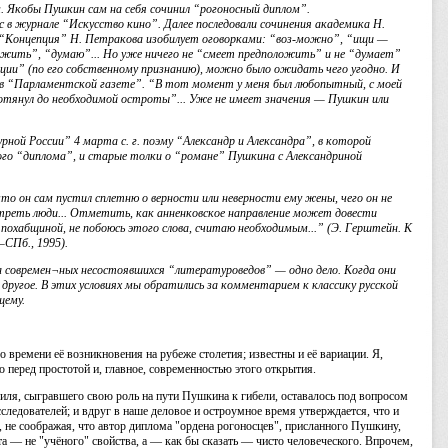
м. Якобы Пушкин сам на себя сочинил “рогоносный диплом”.
с в журнале “Искусство кино”. Далее последовали сочинения академика Н.
 “Концепция” Н. Петракова изобилует оговорками: “воз-можно”, “ищи —
ожить”, “думаю”... Но уже ничего не “смеет предположить” и не “думает”
сации” (по его собственному признанию), можно было ожидать чего угодно. И
 в “Парламентской газете”. “В тот момент у меня был любопытный, с моей
е дотянул до необходимой остроты”... Уже не имеет значения — Пушкин или
ной России” 4 марта с. г. поэму “Александр и Александра”, в которой
ого “диплома”, и старые толки о “романе” Пушкина с Александриной
о он сам пустил сплетню о верности или неверности ему жены, чего он не
мотреть люди... Отметить, как анненковское направление может довести
похабщиной, не побоюсь этого слова, считаю необходимым...” (Э. Герштейн. К
—СПб., 1995).
а современ¬ных несостоявшихся “литературоведов” — одно дело. Когда они
 другое. В этих условиях мы обратились за комментарием к классику русской
щему.
со времени её возникновения на рубеже столетия; известны и её вариации. Я,
то перед простотой и, главное, современностью этого открытия.
виля, сыгравшего свою роль на пути Пушкина к гибели, оставалось под вопросом
следователей; и вдруг в наше деловое и остроумное время утверждается, что и
н, не соображая, что автор диплома "ордена рогоносцев", присланного Пушкину,
та — не "учёного" свойства, а — как бы сказать — чисто человеческого. Впрочем,