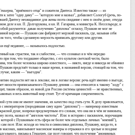
Геккерна, "приёмного отца" и сожителя Дантеса. Известно также — из
и к затее "одну даму" — "которую мне и назвал", добавляет Сологуб (речь, по-
шей Дантесу неожиданное для жены поэта свидание с нею в своём доме, откуда
зном деле и кн. П. Долгорукова, и кн. И. Гагарина, и министра К. Нессельроде, и
собой разумеется: давая получению "диплома" огласку, Пушкин не мог не
занной версии — Пушкин сам фабрикует мерзкий пасквиль, где, называя себя
для того, чтобы сделанную мерзость приписать другому или другим.
ки ещё недавнее, — называлось подлостью.
ный как страстям, так и слабостям, — что сознавал и в чём нередко
о при том, что тогдашнее общество, с его культом светской чести, было
на, тем более человека широко известного, — никто, нигде и никогда не обвинил
Пушкин предстаёт только в наше время, в названной версии, стоящей на том, что
случае, каким — "выгодна".
ятию подлости нет ни в лексике, ни в логике версии: речь идёт именно о выгоде,
щает низости приписываемого Пушкину деяния — она относится к такому "ходу" с
одит, таким образом, из новой для России системы ценностей — не нравственных,
каковых и весь животный мир стоит. Тут её кричащая современность.
ой сути они не имеют значения, их качество под стать сути. К делу привлекается,
ны с императором (породившая саму идею "диплома") — наперекор известным
расной душе, вопреки предсмертным его словам, что она ни в чём не виновата,
ву поэта, назвал её "ангелом чистоты". Или: в историю с пасквилем, порочащим
которой с Пушкиным есть сфера не более чем отдельных личных "мнений"),
сам поэт. Или: исходя из текста и символики диплома, Пушкину, когда-то, в
 в масонах, навязывают масонские манеры и отрыжки в его зрелые и поздние
ддуэльного, письма к Геккерну, где поэт говорит, что получение "анонимных