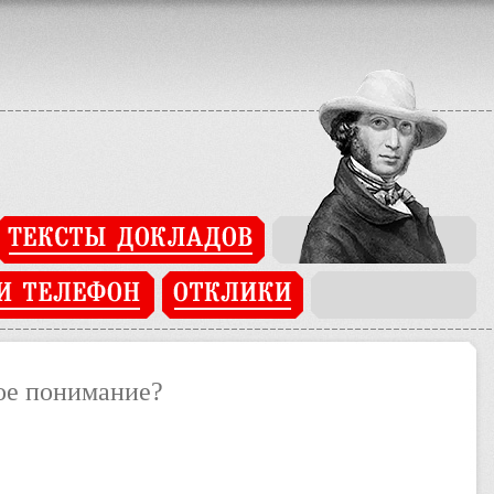
ated in
/home/users/j/j93269742/domains/pushkinopen.imli.ru/app/c
ое понимание?