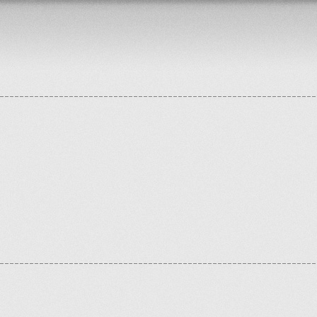
ontrollers/components/pagination.php
on line
175
/libs/model/connection_manager.php
on line
84