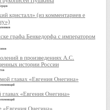
ии рукописей Пушкина
Перцов
кий кристалл» (из комментариев е
ну»)
жевников
ске графа Бенкедорфа с императором
сипов
олений в произведениях А.С.
щенных истории России
стов
ьмой главах «Евгения Онегина»
Непомнящий
й главах «Евгения Онегина»
Непомнящий
ве «Евгения Онегина»