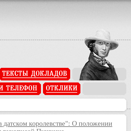
ated in
/home/users/j/j93269742/domains/pushkinopen.imli.ru/app/c
ated in
/home/users/j/j93269742/domains/pushkinopen.imli.ru/cake
в датском королевстве": О положении