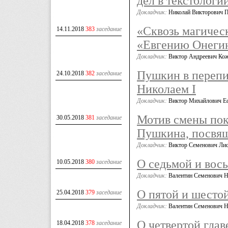
дел в текстолог
Докладчик:
Николай Викторович 
«Сквозь магичес
14.11.2018
383
заседание
«Евгению Онеги
Докладчик:
Виктор Андреевич Ко
Пушкин в перепи
24.10.2018
382
заседание
Николаем I
Докладчик:
Виктор Михайлович Е
Мотив смены пок
30.05.2018
381
заседание
Пушкина, посвя
Докладчик:
Виктор Семенович Ли
О седьмой и вос
10.05.2018
380
заседание
Докладчик:
Валентин Семенович 
О пятой и шесто
25.04.2018
379
заседание
Докладчик:
Валентин Семенович 
О четвертой гла
18.04.2018
378
заседание