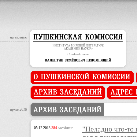
Deprecated
: Assigning the return value of new by reference is deprec
Deprecated
: Assigning the return value of new by reference is deprec
на главную
ИНСТИТУТА МИРОВОЙ ЛИТЕРАТУРЫ
АКАДЕМИИ НАУК РФ
Председатель
архив 2018
"Неладно что-то 
05.12.2018
384
заседание