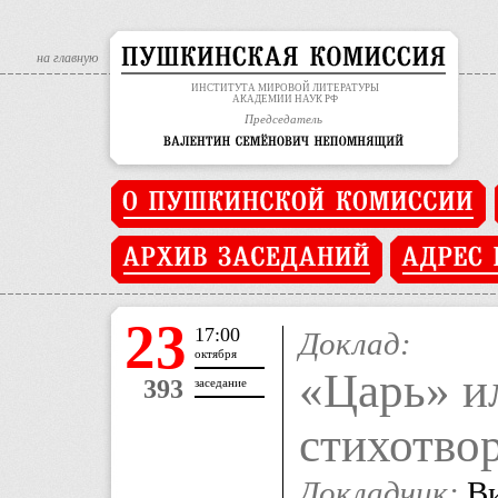
на главную
ИНСТИТУТА МИРОВОЙ ЛИТЕРАТУРЫ
АКАДЕМИИ НАУК РФ
Председатель
23
17:00
Доклад:
октября
«Царь» и
393
заседание
стихотво
Докладчик:
Ви