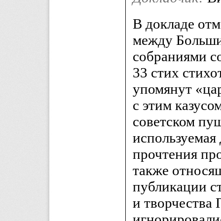
В докладе отм
между Больш
собраниями со
33 стих стих
упомянут «цар
с этим казусо
советском пу
используемая 
прочтения про
также относя
публикации с
и творчества
игнорировалис