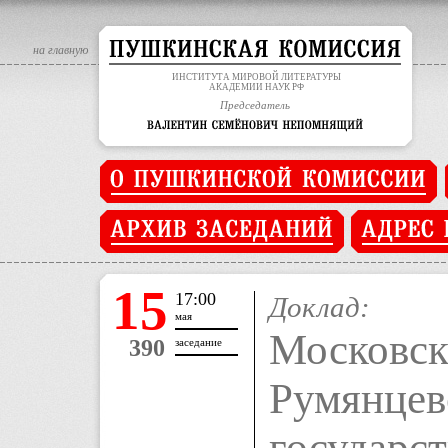
на главную
ИНСТИТУТА МИРОВОЙ ЛИТЕРАТУРЫ
АКАДЕМИИ НАУК РФ
Председатель
15
17:00
Доклад:
мая
Московск
390
заседание
Румянцев
государс