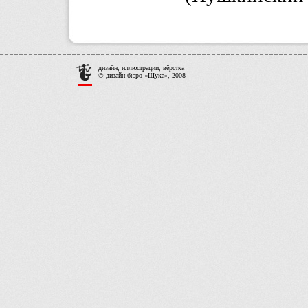
дизайн, иллюстрации, вёрстка
© дизайн-бюро «Щука», 2008